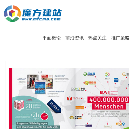
标识标志设计
平面概论
前沿资讯
热点关注
推广策
VI / LOGO设计
响应式官网定制
品牌画册设计
网站与新媒体
加工、设备制造
资讯中心
课件\创意视频
培训、代理服务
设计、品牌营销
平面概论
运营维护
美妆、服装配饰
前沿资讯
快消、养生大健康
热点关注
加入启莱
红网互联
推广策略
学习与发展
服务流程与合作方式
关于我们
联系红网
我们的核心能力
我们的优势
企业文化
联系我们