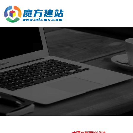
标识标志设计
VI / LOGO设计
响应式官网定制
品牌画册设计
网站与新媒体
加工、设备制造
资讯中心
课件\创意视频
培训、代理服务
设计、品牌营销
平面概论
运营维护
美妆、服装配饰
前沿资讯
快消、养生大健康
热点关注
加入启莱
红网互联
推广策略
学习与发展
服务流程与合作方式
关于我们
联系红网
我们的核心能力
我们的优势
企业文化
联系我们