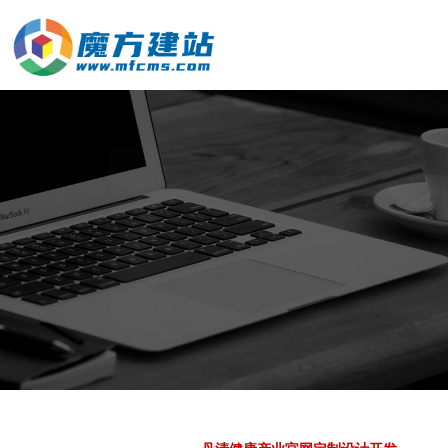
标识标志设计
VI / LOGO设计
响应式官网定制
品牌画册设计
网站与新媒体
加工、设备制造
资讯中心
课件\创意视频
培训、代理服务
设计、品牌营销
平面概论
运营维护
美妆、服装配饰
前沿资讯
快消、养生大健康
热点关注
加入启莱
红网互联
推广策略
学习与发展
服务流程与合作方式
关于我们
联系红网
我们的核心能力
我们的优势
企业文化
联系我们