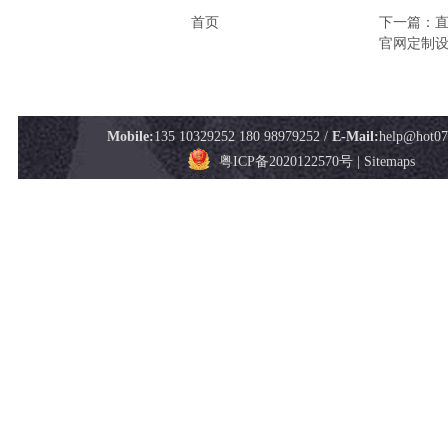
首页
下一篇
：
官网定制
Mobile:
135 10329252 180 98979252 /
E-Mail:
help@hot0
粤ICP备2020122570号
|
Sitemaps