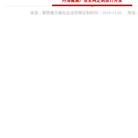
丹清健康产业官网定制设计开发
来源：
聚网魔方建站企业官网定制
时间：
2016-
11-01
阅读：