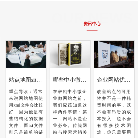
OUR NEWS
资讯中心
网络推广时怎样可以制作出高质量的伪原创文章？
站点地图sitemap是用xml还是txt好
哪些中小微企业需要做企业官网排名优化？
伪原创的概念主
重点导读：通常
在鼓励中小微企
要在网络推广中
来说网站地图使
业做网站之前，
流行。原因是大
用xml文件会比较
我们应该知道这
多数依赖网络推
好，因为他是有
样两件事情：第
广的中小型企业
些结构化的数据
一，网站不是企
的网站维护人员
文件，而txt文件
业必备。传统网
无法提供大量的
则只是简单的链
站与搜索营销关