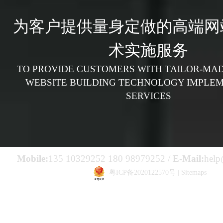
为客户提供量身定做的高端网
术实施服务
TO PROVIDE CUSTOMERS WITH TAILOR-MAD
WEBSITE BUILDING TECHNOLOGY IMPLE
SERVICES
Mobile:
135 10329252 180 98979252 /
E-Mail:
help
粤ICP备2020122570号
|
Sitemaps