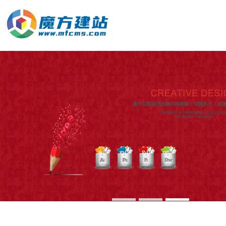
标识标志设计
VI / LOGO设计
响应式官网定制
品牌画册设计
网站与新媒体
加工、设备制造
资讯中心
课件\创意视频
培训、代理服务
设计、品牌营销
平面概论
运营维护
美妆、服装配饰
前沿资讯
快消、养生大健康
热点关注
加入启莱
红网互联
推广策略
学习与发展
服务流程与合作方式
关于我们
联系红网
我们的核心能力
我们的优势
企业文化
1
2
3
联系我们