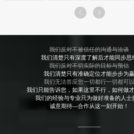
原创内容，但是
接表。并且xml不
联，不少用户无
搜索引擎更加喜
管是百度搜索还
意识的“弃搜”，这
欢原创内容，所
是其他的搜索引
是时代在向前发
以伪原创就这样
擎，都能够很好
展的趋势。第
诞生了。简单来
的识别和认可。
二，网站与APP、
讲伪原创就是将
问题：做sitemap
小程序、微信公
一篇文章重新编
是用xml还是txt
号、电商店铺是
辑，让搜索引擎
好？回答：通常
并行和替代关
我们反对不被信任的沟通与洽谈
蜘蛛认为它是原
来说...
系，传统网站很
我们清楚只有深度了解后才能同步思
创文章，从而达
多功能被移动...
我们反对不切实际的目标与预估
到...
我们清楚只有准确定位才能步步为
我们无法答应您一切都行一切都可
我们只能告诉您，如果这里不行，如何做
我们的经验与专业只为做好准备的人士
诚意期待---合作从这一刻开始！
————